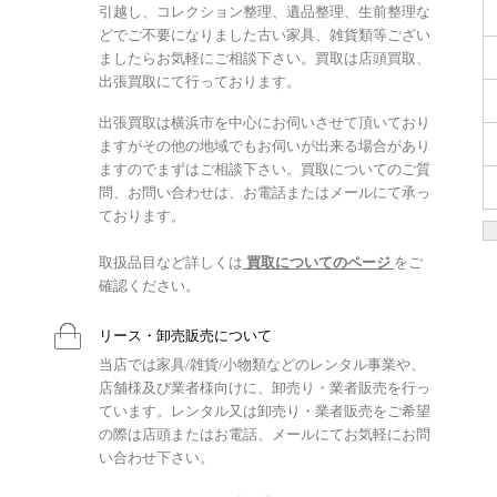
引越し、コレクション整理、遺品整理、生前整理な
どでご不要になりました古い家具、雑貨類等ござい
ましたらお気軽にご相談下さい。買取は店頭買取、
出張買取にて行っております。
出張買取は横浜市を中心にお伺いさせて頂いており
ますがその他の地域でもお伺いが出来る場合があり
ますのでまずはご相談下さい。買取についてのご質
問、お問い合わせは、お電話またはメールにて承っ
ております。
取扱品目など詳しくは
買取についてのページ
をご
確認ください。
リース・卸売販売について
当店では家具/雑貨/小物類などのレンタル事業や、
店舗様及び業者様向けに、卸売り・業者販売を行っ
ています。レンタル又は卸売り・業者販売をご希望
の際は店頭またはお電話、メールにてお気軽にお問
い合わせ下さい。