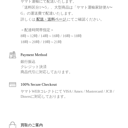
ヤマト運輸にて配送いたします。
「送料区分1〜5」、大型商品は「ヤマト運輸家財便A〜
G」の運送費で配達いたします。
詳しくは
配送・送料ページ
にてご確認ください。
＜配達時間帯指定＞
8時～12時 / 14時～16時 / 16時～18時
18時～20時 / 19時～21時
Payment Method
銀行振込
クレジット決済
商品代引に対応しております。
100% Secure Checkout
ヤマトWEBコレクトにて VISA / Amex / Mastercard / JCB /
Dinersに対応しております。
買取のご案内