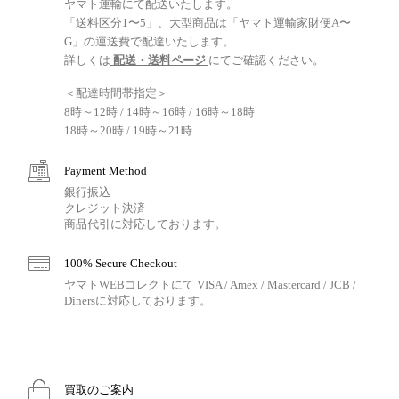
ヤマト運輸にて配送いたします。
「送料区分1〜5」、大型商品は「ヤマト運輸家財便A〜
G」の運送費で配達いたします。
詳しくは
配送・送料ページ
にてご確認ください。
＜配達時間帯指定＞
8時～12時 / 14時～16時 / 16時～18時
18時～20時 / 19時～21時
Payment Method
銀行振込
クレジット決済
商品代引に対応しております。
100% Secure Checkout
ヤマトWEBコレクトにて VISA / Amex / Mastercard / JCB /
Dinersに対応しております。
買取のご案内