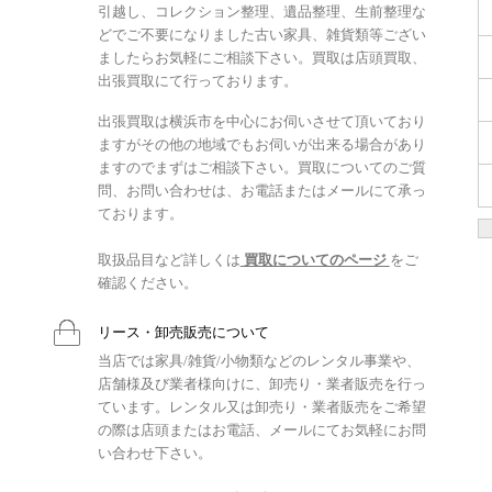
引越し、コレクション整理、遺品整理、生前整理な
どでご不要になりました古い家具、雑貨類等ござい
ましたらお気軽にご相談下さい。買取は店頭買取、
出張買取にて行っております。
出張買取は横浜市を中心にお伺いさせて頂いており
ますがその他の地域でもお伺いが出来る場合があり
ますのでまずはご相談下さい。買取についてのご質
問、お問い合わせは、お電話またはメールにて承っ
ております。
取扱品目など詳しくは
買取についてのページ
をご
確認ください。
リース・卸売販売について
当店では家具/雑貨/小物類などのレンタル事業や、
店舗様及び業者様向けに、卸売り・業者販売を行っ
ています。レンタル又は卸売り・業者販売をご希望
の際は店頭またはお電話、メールにてお気軽にお問
い合わせ下さい。