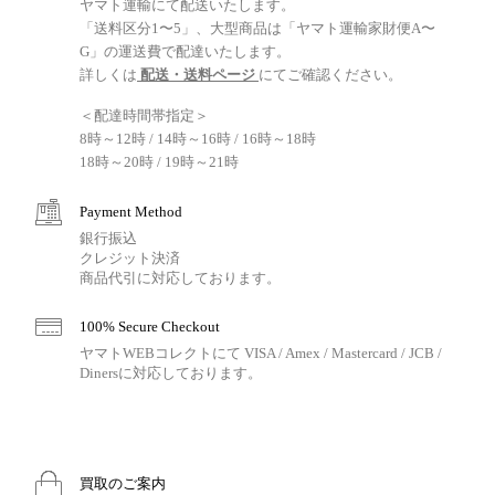
ヤマト運輸にて配送いたします。
「送料区分1〜5」、大型商品は「ヤマト運輸家財便A〜
G」の運送費で配達いたします。
詳しくは
配送・送料ページ
にてご確認ください。
＜配達時間帯指定＞
8時～12時 / 14時～16時 / 16時～18時
18時～20時 / 19時～21時
Payment Method
銀行振込
クレジット決済
商品代引に対応しております。
100% Secure Checkout
ヤマトWEBコレクトにて VISA / Amex / Mastercard / JCB /
Dinersに対応しております。
買取のご案内