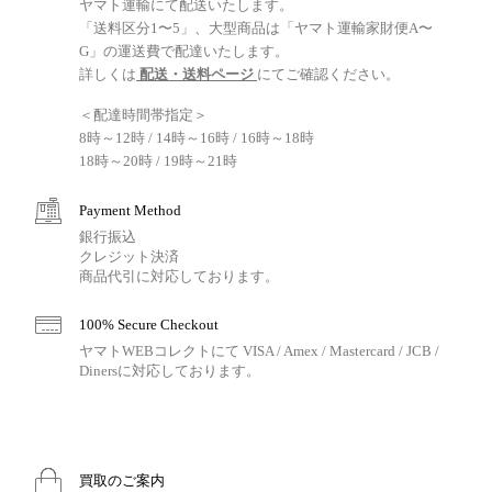
ヤマト運輸にて配送いたします。
「送料区分1〜5」、大型商品は「ヤマト運輸家財便A〜
G」の運送費で配達いたします。
詳しくは
配送・送料ページ
にてご確認ください。
＜配達時間帯指定＞
8時～12時 / 14時～16時 / 16時～18時
18時～20時 / 19時～21時
Payment Method
銀行振込
クレジット決済
商品代引に対応しております。
100% Secure Checkout
ヤマトWEBコレクトにて VISA / Amex / Mastercard / JCB /
Dinersに対応しております。
買取のご案内