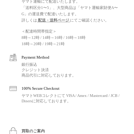
ヤマト運輸にて配送いたします。
「送料区分1〜5」、大型商品は「ヤマト運輸家財便A〜
G」の運送費で配達いたします。
詳しくは
配送・送料ページ
にてご確認ください。
＜配達時間帯指定＞
8時～12時 / 14時～16時 / 16時～18時
18時～20時 / 19時～21時
Payment Method
銀行振込
クレジット決済
商品代引に対応しております。
100% Secure Checkout
ヤマトWEBコレクトにて VISA / Amex / Mastercard / JCB /
Dinersに対応しております。
買取のご案内