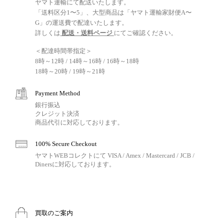
ヤマト運輸にて配送いたします。
「送料区分1〜5」、大型商品は「ヤマト運輸家財便A〜
G」の運送費で配達いたします。
詳しくは
配送・送料ページ
にてご確認ください。
＜配達時間帯指定＞
8時～12時 / 14時～16時 / 16時～18時
18時～20時 / 19時～21時
Payment Method
銀行振込
クレジット決済
商品代引に対応しております。
100% Secure Checkout
ヤマトWEBコレクトにて VISA / Amex / Mastercard / JCB /
Dinersに対応しております。
買取のご案内