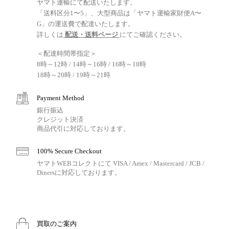
ヤマト運輸にて配送いたします。
「送料区分1〜5」、大型商品は「ヤマト運輸家財便A〜
G」の運送費で配達いたします。
詳しくは
配送・送料ページ
にてご確認ください。
＜配達時間帯指定＞
8時～12時 / 14時～16時 / 16時～18時
18時～20時 / 19時～21時
Payment Method
銀行振込
クレジット決済
商品代引に対応しております。
100% Secure Checkout
ヤマトWEBコレクトにて VISA / Amex / Mastercard / JCB /
Dinersに対応しております。
買取のご案内