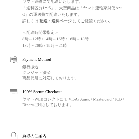
ヤマト運輸にて配送いたします。
「送料区分1〜5」、大型商品は「ヤマト運輸家財便A〜
G」の運送費で配達いたします。
詳しくは
配送・送料ページ
にてご確認ください。
＜配達時間帯指定＞
8時～12時 / 14時～16時 / 16時～18時
18時～20時 / 19時～21時
Payment Method
銀行振込
クレジット決済
商品代引に対応しております。
100% Secure Checkout
ヤマトWEBコレクトにて VISA / Amex / Mastercard / JCB /
Dinersに対応しております。
買取のご案内