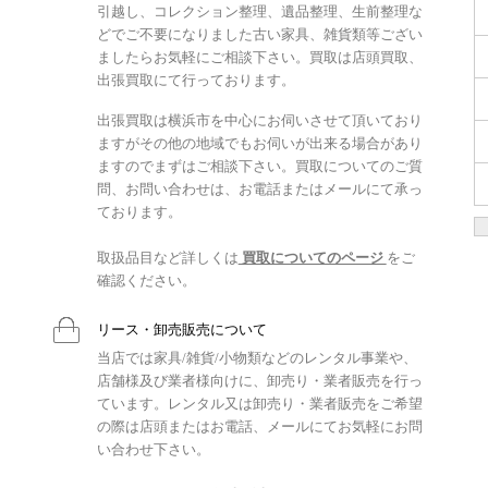
引越し、コレクション整理、遺品整理、生前整理な
どでご不要になりました古い家具、雑貨類等ござい
ましたらお気軽にご相談下さい。買取は店頭買取、
出張買取にて行っております。
出張買取は横浜市を中心にお伺いさせて頂いており
ますがその他の地域でもお伺いが出来る場合があり
ますのでまずはご相談下さい。買取についてのご質
問、お問い合わせは、お電話またはメールにて承っ
ております。
取扱品目など詳しくは
買取についてのページ
をご
確認ください。
リース・卸売販売について
当店では家具/雑貨/小物類などのレンタル事業や、
店舗様及び業者様向けに、卸売り・業者販売を行っ
ています。レンタル又は卸売り・業者販売をご希望
の際は店頭またはお電話、メールにてお気軽にお問
い合わせ下さい。