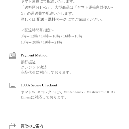
ヤマト運輸にて配送いたします。
「送料区分1〜5」、大型商品は「ヤマト運輸家財便A〜
G」の運送費で配達いたします。
詳しくは
配送・送料ページ
にてご確認ください。
＜配達時間帯指定＞
8時～12時 / 14時～16時 / 16時～18時
18時～20時 / 19時～21時
Payment Method
銀行振込
クレジット決済
商品代引に対応しております。
100% Secure Checkout
ヤマトWEBコレクトにて VISA / Amex / Mastercard / JCB /
Dinersに対応しております。
買取のご案内