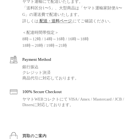
ヤマト運輸にて配送いたします。
「送料区分1〜5」、大型商品は「ヤマト運輸家財便A〜
G」の運送費で配達いたします。
詳しくは
配送・送料ページ
にてご確認ください。
＜配達時間帯指定＞
8時～12時 / 14時～16時 / 16時～18時
18時～20時 / 19時～21時
Payment Method
銀行振込
クレジット決済
商品代引に対応しております。
100% Secure Checkout
ヤマトWEBコレクトにて VISA / Amex / Mastercard / JCB /
Dinersに対応しております。
買取のご案内