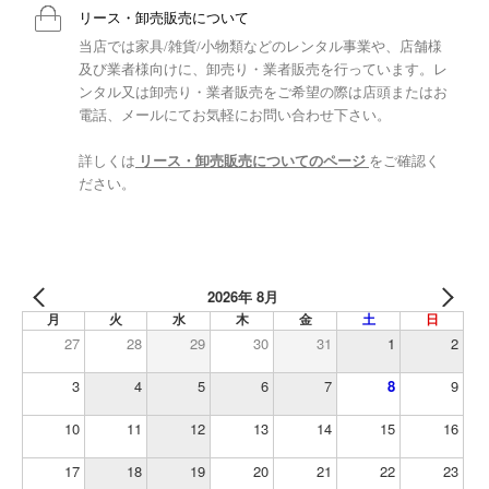
リース・卸売販売について
当店では家具/雑貨/小物類などのレンタル事業や、店舗様
及び業者様向けに、卸売り・業者販売を行っています。レ
ンタル又は卸売り・業者販売をご希望の際は店頭またはお
電話、メールにてお気軽にお問い合わせ下さい。
詳しくは
リース・卸売販売についてのページ
をご確認く
ださい。
2026年 8月
月
火
水
木
金
土
日
27
28
29
30
31
1
2
3
4
5
6
7
8
9
10
11
12
13
14
15
16
17
18
19
20
21
22
23