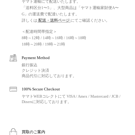
ヤマト運輸にて配送いたします。
「送料区分1〜5」、大型商品は「ヤマト運輸家財便A〜
G」の運送費で配達いたします。
詳しくは
配送・送料ページ
にてご確認ください。
＜配達時間帯指定＞
8時～12時 / 14時～16時 / 16時～18時
18時～20時 / 19時～21時
Payment Method
銀行振込
クレジット決済
商品代引に対応しております。
100% Secure Checkout
ヤマトWEBコレクトにて VISA / Amex / Mastercard / JCB /
Dinersに対応しております。
買取のご案内