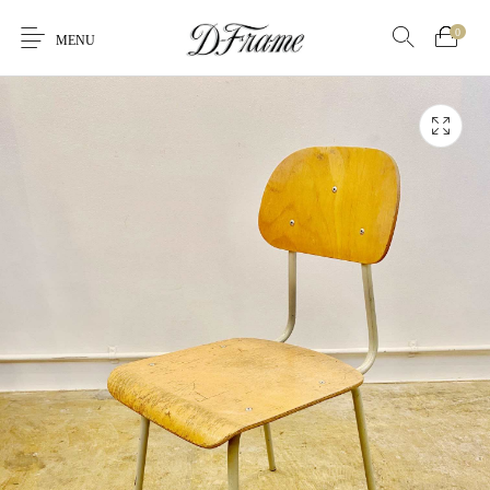
0
MENU