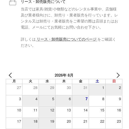
リース・卸売販売について
当店では家具/雑貨/小物類などのレンタル事業や、店舗様
及び業者様向けに、卸売り・業者販売を行っています。レ
ンタル又は卸売り・業者販売をご希望の際は店頭またはお
電話、メールにてお気軽にお問い合わせ下さい。
詳しくは
リース・卸売販売についてのページ
をご確認く
ださい。
2026年 8月
月
火
水
木
金
土
日
27
28
29
30
31
1
2
3
4
5
6
7
8
9
10
11
12
13
14
15
16
17
18
19
20
21
22
23