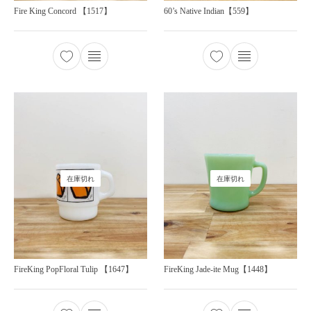
Fire King Concord 【1517】
60’s Native Indian【559】
在庫切れ
在庫切れ
FireKing PopFloral Tulip 【1647】
FireKing Jade-ite Mug【1448】