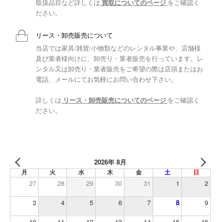
取扱品目など詳しくは
買取についてのページ
をご確認く
ださい。
リース・卸売販売について
当店では家具/雑貨/小物類などのレンタル事業や、店舗様
及び業者様向けに、卸売り・業者販売を行っています。レ
ンタル又は卸売り・業者販売をご希望の際は店頭またはお
電話、メールにてお気軽にお問い合わせ下さい。
詳しくは
リース・卸売販売についてのページ
をご確認く
ださい。
2026年 8月
月
火
水
木
金
土
日
27
28
29
30
31
1
2
3
4
5
6
7
8
9
10
11
12
13
14
15
16