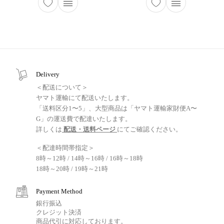
Delivery
＜配送について＞
ヤマト運輸にて配送いたします。
「送料区分1〜5」、大型商品は「ヤマト運輸家財便A〜
G」の運送費で配達いたします。
詳しくは
配送・送料ページ
にてご確認ください。
＜配達時間帯指定＞
8時～12時 / 14時～16時 / 16時～18時
18時～20時 / 19時～21時
Payment Method
銀行振込
クレジット決済
商品代引に対応しております。