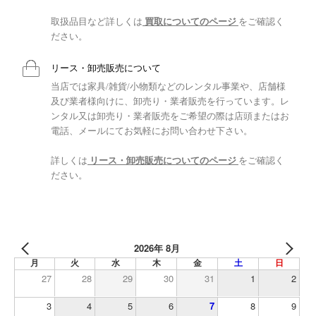
取扱品目など詳しくは
買取についてのページ
をご確認く
ださい。
リース・卸売販売について
当店では家具/雑貨/小物類などのレンタル事業や、店舗様
及び業者様向けに、卸売り・業者販売を行っています。レ
ンタル又は卸売り・業者販売をご希望の際は店頭またはお
電話、メールにてお気軽にお問い合わせ下さい。
詳しくは
リース・卸売販売についてのページ
をご確認く
ださい。
2026年 8月
月
火
水
木
金
土
日
27
28
29
30
31
1
2
3
4
5
6
7
8
9