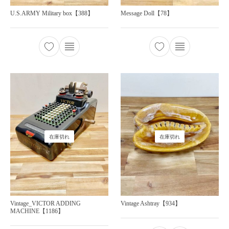
U.S.ARMY Military box【388】
Message Doll【78】
在庫切れ
在庫切れ
Vintage_VICTOR ADDING
Vintage Ashtray【934】
MACHINE【1186】