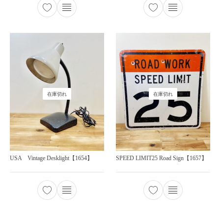
在庫切れ
在庫切れ
USA Vintage Desklight【1654】
SPEED LIMIT25 Road Sign【1657】