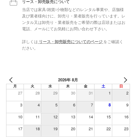
リース・卸売販売について
当店では家具/雑貨/小物類などのレンタル事業や、店舗様
及び業者様向けに、卸売り・業者販売を行っています。レ
ンタル又は卸売り・業者販売をご希望の際は店頭またはお
電話、メールにてお気軽にお問い合わせ下さい。
詳しくは
リース・卸売販売についてのページ
をご確認く
ださい。
2026年 8月
月
火
水
木
金
土
日
27
28
29
30
31
1
2
3
4
5
6
7
8
9
10
11
12
13
14
15
16
17
18
19
20
21
22
23