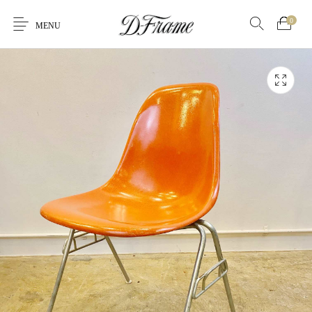
0
MENU