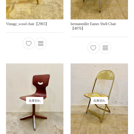
Vintage_wood chair【2965】
hermanmiller Eames Shell Chair
【4076】
在庫切れ
在庫切れ