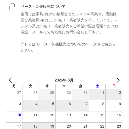
リース・卸売販売について
当店では家具/雑貨/小物類などのレンタル事業や、店舗様
及び業者様向けに、卸売り・業者販売を行っています。レ
ンタル又は卸売り・業者販売をご希望の際は店頭またはお
電話、メールにてお気軽にお問い合わせ下さい。
詳しくは
リース・卸売販売についてのページ
をご確認く
ださい。
2026年 8月
月
火
水
木
金
土
日
27
28
29
30
31
1
2
3
4
5
6
7
8
9
10
11
12
13
14
15
16
17
18
19
20
21
22
23