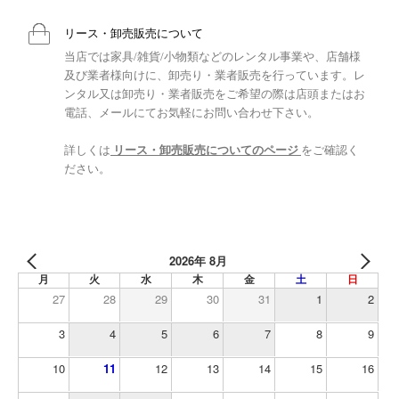
リース・卸売販売について
当店では家具/雑貨/小物類などのレンタル事業や、店舗様
及び業者様向けに、卸売り・業者販売を行っています。レ
ンタル又は卸売り・業者販売をご希望の際は店頭またはお
電話、メールにてお気軽にお問い合わせ下さい。
詳しくは
リース・卸売販売についてのページ
をご確認く
ださい。
2026年 8月
月
火
水
木
金
土
日
27
28
29
30
31
1
2
3
4
5
6
7
8
9
10
11
12
13
14
15
16