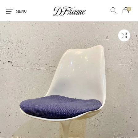
0
MENU