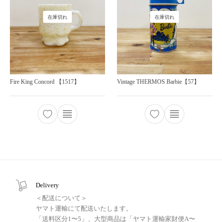
在庫切れ
在庫切れ
Fire King Concord 【1517】
Vintage THERMOS Barbie【57】
Delivery
＜配送について＞
ヤマト運輸にて配送いたします。
「送料区分1〜5」、大型商品は「ヤマト運輸家財便A〜