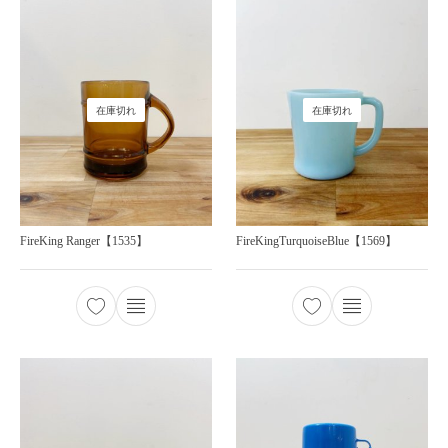
在庫切れ
在庫切れ
FireKing Ranger【1535】
FireKingTurquoiseBlue【1569】