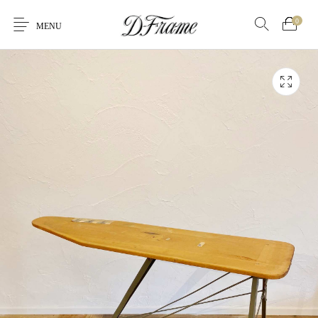
0
MENU