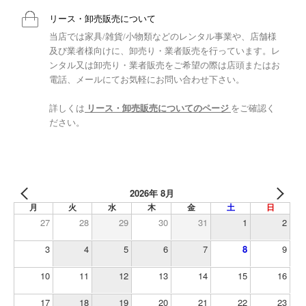
リース・卸売販売について
当店では家具/雑貨/小物類などのレンタル事業や、店舗様
及び業者様向けに、卸売り・業者販売を行っています。レ
ンタル又は卸売り・業者販売をご希望の際は店頭またはお
電話、メールにてお気軽にお問い合わせ下さい。
詳しくは
リース・卸売販売についてのページ
をご確認く
ださい。
2026年 8月
月
火
水
木
金
土
日
27
28
29
30
31
1
2
3
4
5
6
7
8
9
10
11
12
13
14
15
16
17
18
19
20
21
22
23