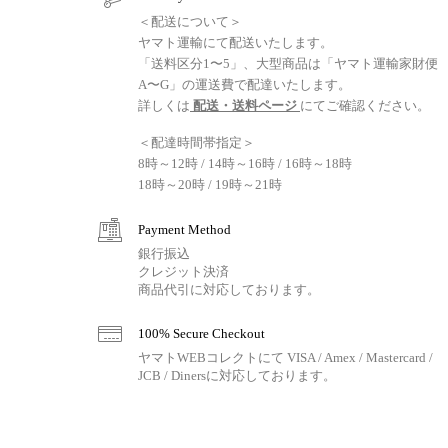
＜配送について＞
ヤマト運輸にて配送いたします。
「送料区分1〜5」、大型商品は「ヤマト運輸家財便
A〜G」の運送費で配達いたします。
詳しくは
配送・送料ページ
にてご確認ください。
＜配達時間帯指定＞
8時～12時 / 14時～16時 / 16時～18時
18時～20時 / 19時～21時
Payment Method
銀行振込
クレジット決済
商品代引に対応しております。
100% Secure Checkout
ヤマトWEBコレクトにて VISA / Amex / Mastercard /
JCB / Dinersに対応しております。