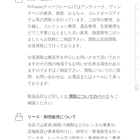
D-Frame(ディーフレーム)ではアンティーク、ヴィン
テージの家具、雑貨、おもちゃ、コレクターズアイ
テム等の買取りを行っています。ご自宅の整理、お
引越し、コレクション整理、遺品整理、生前整理な
どでご不要になりました古い家具、雑貨類等ござい
ましたらお気軽にご相談下さい。買取は店頭買取、
出張買取にて行っております。
出張買取は横浜市を中心にお伺いさせて頂いており
ますがその他の地域でもお伺いが出来る場合があり
ますのでまずはご相談下さい。買取についてのご質
問、お問い合わせは、お電話またはメールにて承っ
ております。
取扱品目など詳しくは
買取についてのページ
をご
確認ください。
リース・卸売販売について
当店では家具/雑貨/小物類などのレンタル事業や、
店舗様及び業者様向けに、卸売り・業者販売を行っ
ています。レンタル又は卸売り・業者販売をご希望