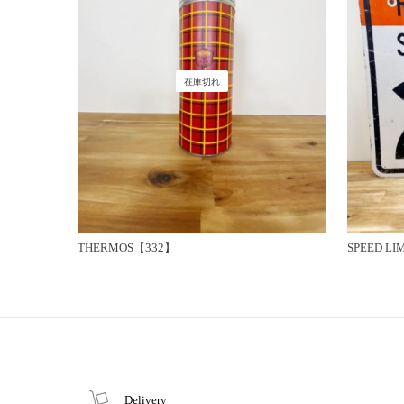
在庫切れ
THERMOS【332】
SPEED LI
Delivery