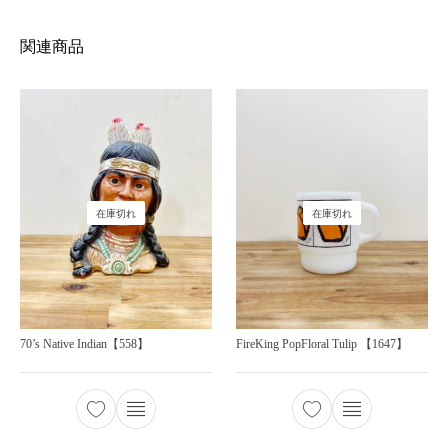
関連商品
在庫切れ
在庫切れ
70’s Native Indian【558】
FireKing PopFloral Tulip 【1647】