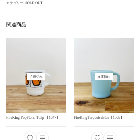
カテゴリー:
SOLD OUT
関連商品
在庫切れ
在庫切れ
FireKing PopFloral Tulip 【1647】
FireKingTurquoiseBlue【1569】