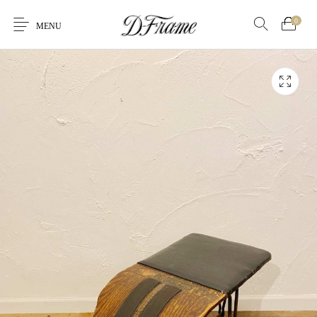
0
MENU