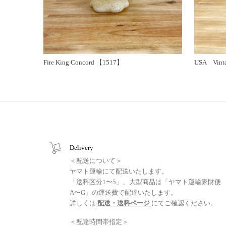
Fire King Concord 【1517】
USA Vinta
Delivery
＜配送について＞
ヤマト運輸にて配送いたします。
「送料区分1〜5」、大型商品は「ヤマト運輸家財便
A〜G」の運送費で配達いたします。
詳しくは
配送・送料ページ
にてご確認ください。
＜配達時間帯指定＞