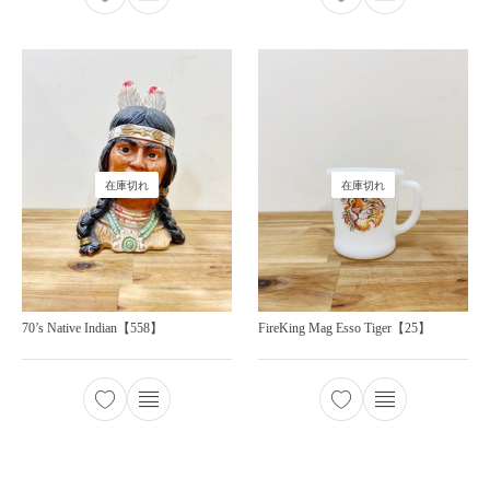
在庫切れ
在庫切れ
70’s Native Indian【558】
FireKing Mag Esso Tiger【25】