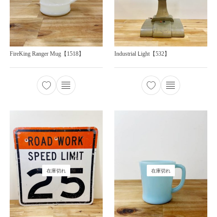
FireKing Ranger Mug【1518】
Industrial Ⅼight【532】
在庫切れ
在庫切れ