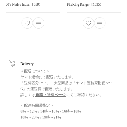
60’s Native Indian【559】
FireKing Ranger【1535】
Delivery
＜配送について＞
ヤマト運輸にて配送いたします。
「送料区分1〜5」、大型商品は「ヤマト運輸家財便A〜
G」の運送費で配達いたします。
詳しくは
配送・送料ページ
にてご確認ください。
＜配達時間帯指定＞
8時～12時 / 14時～16時 / 16時～18時
18時～20時 / 19時～21時