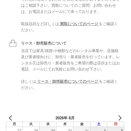
はご相談下さい。買取についてのご質問、お問い合わせ
は、お電話またはメールにて承っております。
取扱品目など詳しくは
買取についてのページ
をご確認く
ださい。
リース・卸売販売について
当店では家具/雑貨/小物類などのレンタル事業や、店舗様
及び業者様向けに、卸売り・業者販売を行っています。レ
ンタル又は卸売り・業者販売をご希望の際は店頭またはお
電話、メールにてお気軽にお問い合わせ下さい。
詳しくは
リース・卸売販売についてのページ
をご確認く
ださい。
2026年 8月
月
火
水
木
金
土
日
27
28
29
30
31
1
2