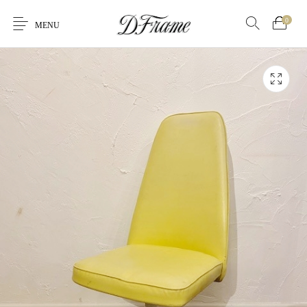
0
MENU