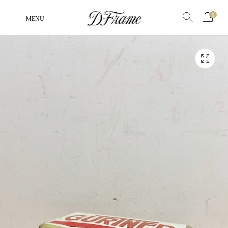
0
MENU