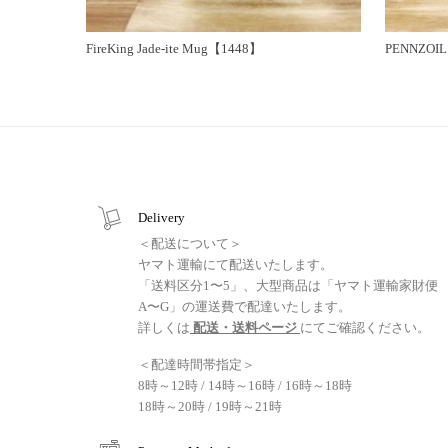
FireKing Jade-ite Mug【1448】
PENNZOIL
Delivery
＜配送について＞
ヤマト運輸にて配送いたします。
「送料区分1〜5」、大型商品は「ヤマト運輸家財便
A〜G」の運送費で配達いたします。
詳しくは
配送・送料ページ
にてご確認ください。
＜配達時間帯指定＞
8時～12時 / 14時～16時 / 16時～18時
18時～20時 / 19時～21時