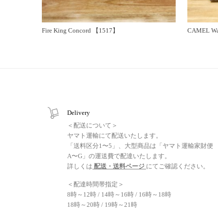
Fire King Concord 【1517】
CAMEL Wa
Delivery
＜配送について＞
ヤマト運輸にて配送いたします。
「送料区分1〜5」、大型商品は「ヤマト運輸家財便
A〜G」の運送費で配達いたします。
詳しくは
配送・送料ページ
にてご確認ください。
＜配達時間帯指定＞
8時～12時 / 14時～16時 / 16時～18時
18時～20時 / 19時～21時