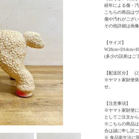
経年による傷・汚
こちらの商品はヴ
傷や汚れがござい
その他詳細は画像
【サイズ】
W28cm×D14cm×H
(多少の誤差はご
【配送区分】 (2
※ヤマト家財便発
せ。
【注意事項】
※ヤマト家財便に
としてご注文から
※こちらの商品は
合は誠に申し訳ご
※ 食品衛生法に