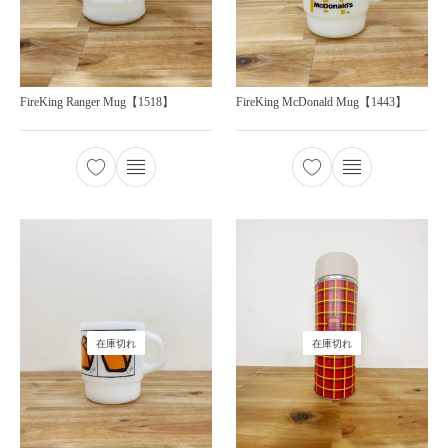
FireKing Ranger Mug【1518】
FireKing McDonald Mug【1443】
在庫切れ
在庫切れ