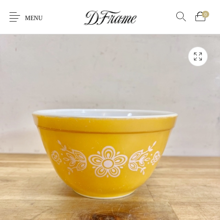
0
MENU