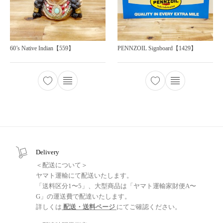
60’s Native Indian【559】
PENNZOIL Signboard【1429】
Delivery
＜配送について＞
ヤマト運輸にて配送いたします。
「送料区分1〜5」、大型商品は「ヤマト運輸家財便A〜
G」の運送費で配達いたします。
詳しくは
配送・送料ページ
にてご確認ください。