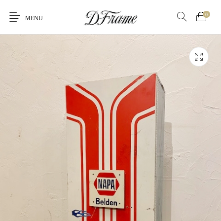
0
MENU