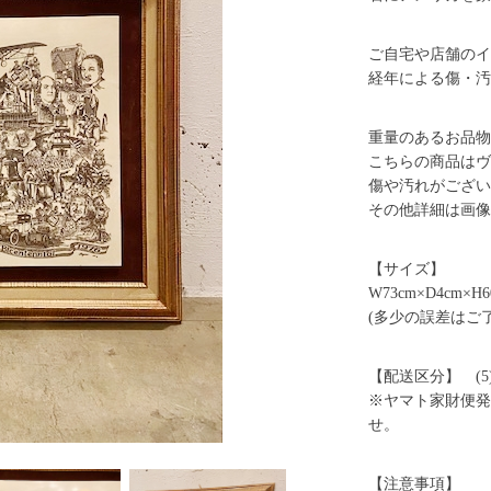
ご自宅や店舗のイ
経年による傷・汚
重量のあるお品物
こちらの商品はヴ
傷や汚れがござい
その他詳細は画像
【サイズ】
W73cm×D4cm×H6
(多少の誤差はご
【配送区分】 (5
※ヤマト家財便発
せ。
【注意事項】