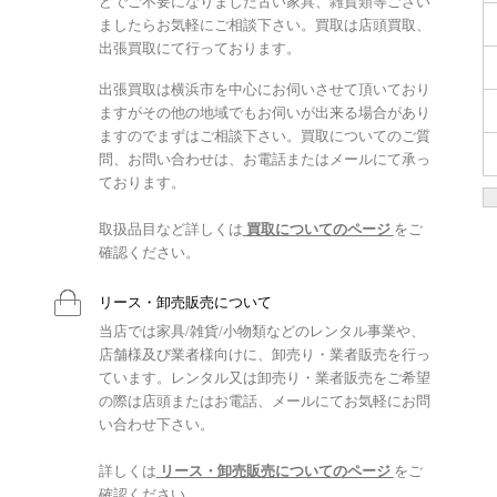
どでご不要になりました古い家具、雑貨類等ござい
ましたらお気軽にご相談下さい。買取は店頭買取、
出張買取にて行っております。
出張買取は横浜市を中心にお伺いさせて頂いており
ますがその他の地域でもお伺いが出来る場合があり
ますのでまずはご相談下さい。買取についてのご質
問、お問い合わせは、お電話またはメールにて承っ
ております。
取扱品目など詳しくは
買取についてのページ
をご
確認ください。
リース・卸売販売について
当店では家具/雑貨/小物類などのレンタル事業や、
店舗様及び業者様向けに、卸売り・業者販売を行っ
ています。レンタル又は卸売り・業者販売をご希望
の際は店頭またはお電話、メールにてお気軽にお問
い合わせ下さい。
詳しくは
リース・卸売販売についてのページ
をご
確認ください。