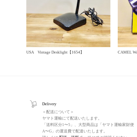
USA Vintage Desklight【1654】
CAMEL Wa
Delivery
＜配送について＞
ヤマト運輸にて配送いたします。
「送料区分1〜5」、大型商品は「ヤマト運輸家財便
A〜G」の運送費で配達いたします。