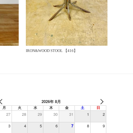
IRON&WOOD STOOL 【416】
2026年 8月
月
火
水
木
金
土
日
27
28
29
30
31
1
2
3
4
5
6
7
8
9