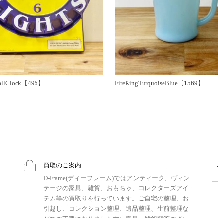
llClock【495】
FireKingTurquoiseBlue【1569】
買取のご案内
D-Frame(ディーフレーム)ではアンティーク、ヴィン
テージの家具、雑貨、おもちゃ、コレクターズアイ
テム等の買取りを行っています。ご自宅の整理、お
引越し、コレクション整理、遺品整理、生前整理な