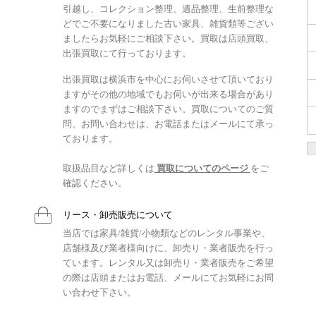
引越し、コレクション整理、遺品整理、生前整理な
どでご不要になりました古い家具、雑貨類等ござい
ましたらお気軽にご相談下さい。買取は店頭買取、
出張買取にて行っております。
出張買取は横浜市を中心にお伺いさせて頂いており
ますがその他の地域でもお伺いが出来る場合があり
ますのでまずはご相談下さい。買取についてのご質
問、お問い合わせは、お電話またはメールにて承っ
ております。
取扱品目など詳しくは
買取についてのページ
をご
確認ください。
リース・卸売販売について
当店では家具/雑貨/小物類などのレンタル事業や、
店舗様及び業者様向けに、卸売り・業者販売を行っ
ています。レンタル又は卸売り・業者販売をご希望
の際は店頭またはお電話、メールにてお気軽にお問
い合わせ下さい。