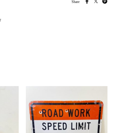
Share
T