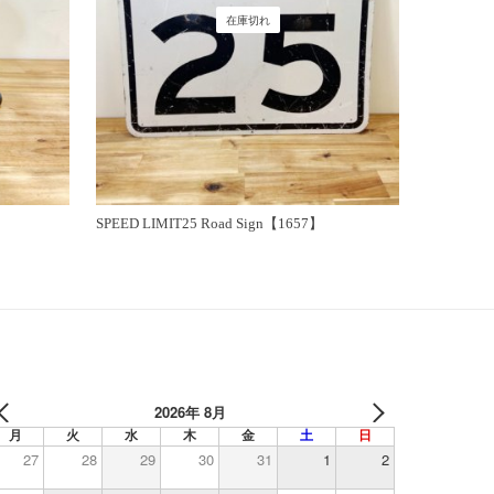
在庫切れ
SPEED LIMIT25 Road Sign【1657】
2026年 8月
月
火
水
木
金
土
日
27
28
29
30
31
1
2