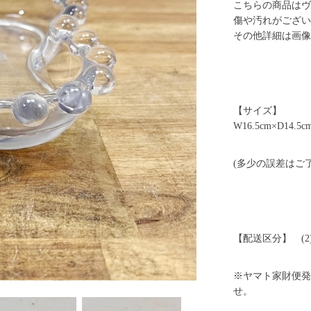
こちらの商品はヴ
傷や汚れがござい
その他詳細は画像
【サイズ】
W16.5cm×D14.5c
(多少の誤差はご
【配送区分】 (2
※ヤマト家財便発
せ。