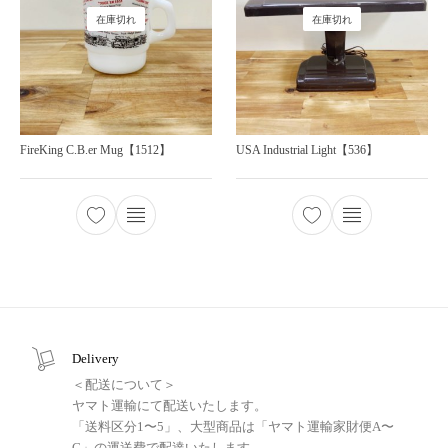
在庫切れ
在庫切れ
FireKing C.B.er Mug【1512】
USA Industrial Light【536】
Delivery
＜配送について＞
ヤマト運輸にて配送いたします。
「送料区分1〜5」、大型商品は「ヤマト運輸家財便A〜
G」の運送費で配達いたします。