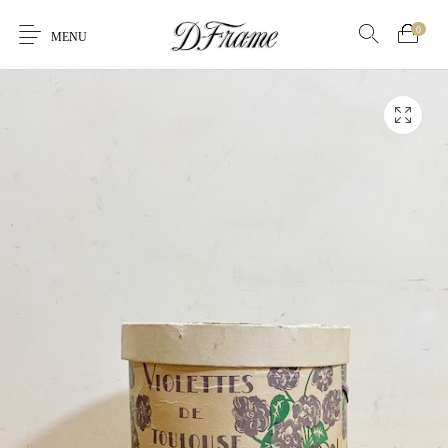
0
MENU