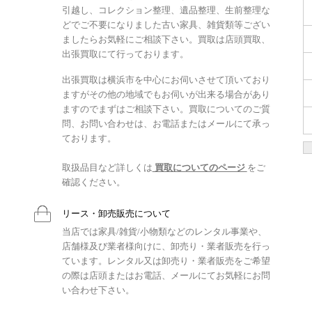
引越し、コレクション整理、遺品整理、生前整理な
どでご不要になりました古い家具、雑貨類等ござい
ましたらお気軽にご相談下さい。買取は店頭買取、
出張買取にて行っております。
出張買取は横浜市を中心にお伺いさせて頂いており
ますがその他の地域でもお伺いが出来る場合があり
ますのでまずはご相談下さい。買取についてのご質
問、お問い合わせは、お電話またはメールにて承っ
ております。
取扱品目など詳しくは
買取についてのページ
をご
確認ください。
リース・卸売販売について
当店では家具/雑貨/小物類などのレンタル事業や、
店舗様及び業者様向けに、卸売り・業者販売を行っ
ています。レンタル又は卸売り・業者販売をご希望
の際は店頭またはお電話、メールにてお気軽にお問
い合わせ下さい。