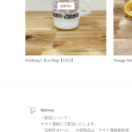
在庫切れ
FireKing C.B.er Mug【1512】
Vintage A
Delivery
＜配送について＞
ヤマト運輸にて配送いたします。
「送料区分1〜5」、大型商品は「ヤマト運輸家財便