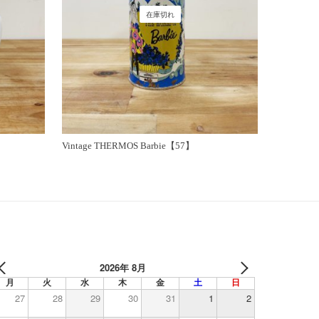
在庫切れ
Vintage THERMOS Barbie【57】
2026年 8月
月
火
水
木
金
土
日
27
28
29
30
31
1
2