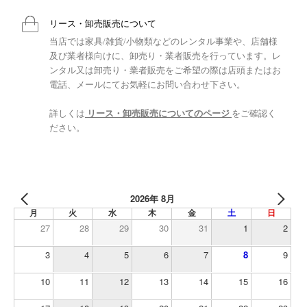
リース・卸売販売について
当店では家具/雑貨/小物類などのレンタル事業や、店舗様
及び業者様向けに、卸売り・業者販売を行っています。レ
ンタル又は卸売り・業者販売をご希望の際は店頭またはお
電話、メールにてお気軽にお問い合わせ下さい。
詳しくは
リース・卸売販売についてのページ
をご確認く
ださい。
2026年 8月
月
火
水
木
金
土
日
27
28
29
30
31
1
2
3
4
5
6
7
8
9
10
11
12
13
14
15
16