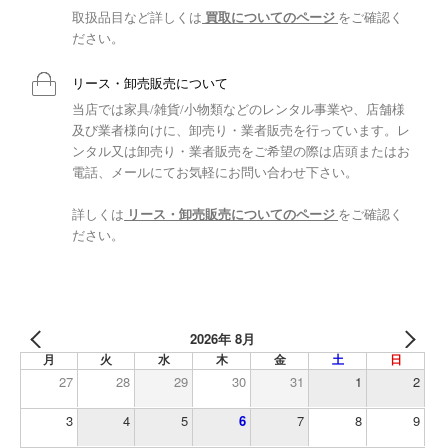
取扱品目など詳しくは
買取についてのページ
をご確認く
ださい。
リース・卸売販売について
当店では家具/雑貨/小物類などのレンタル事業や、店舗様
及び業者様向けに、卸売り・業者販売を行っています。レ
ンタル又は卸売り・業者販売をご希望の際は店頭またはお
電話、メールにてお気軽にお問い合わせ下さい。
詳しくは
リース・卸売販売についてのページ
をご確認く
ださい。
2026年 8月
月
火
水
木
金
土
日
27
28
29
30
31
1
2
3
4
5
6
7
8
9