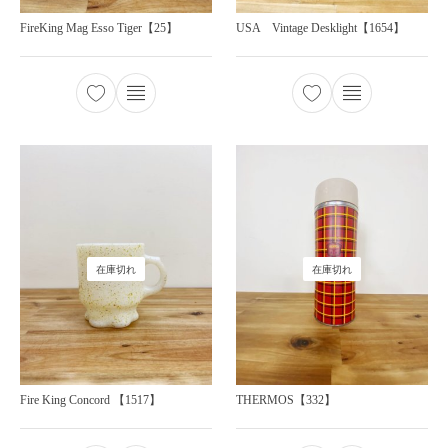
FireKing Mag Esso Tiger【25】
USA Vintage Desklight【1654】
在庫切れ
在庫切れ
Fire King Concord 【1517】
THERMOS【332】